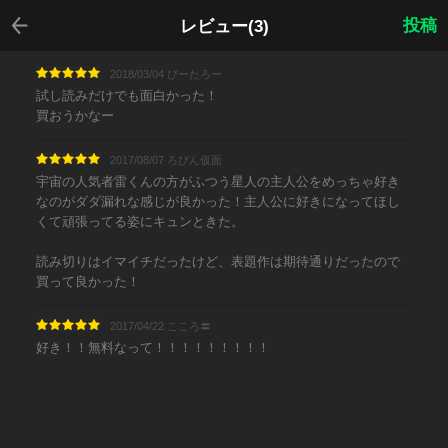
戻る
投稿
レビュー(3)
2018/03/04 ぴーたろー
試し読みだけでも面白かった！
買おうかなー
2017/08/07 ろびん仮面
宇宙の人気者雷くんの方がふつう星人の主人公をめっちゃ好き
なのがダダ漏れな感じが良かった！主人公に好きになってほし
くて頑張ってる姿にキュンときた。
読み切りはイマイチだったけど、表題作は期待通りだったので
買って良かった！
2017/04/22 こころ〓︎
好き！！無料なって！！！！！！！！！