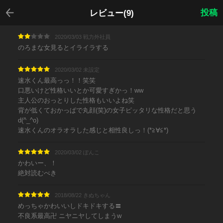
戻る
投稿
レビュー(9)
2020/03/03 戦力外社員
のろまな女見るとイライラする
2020/03/02 未設定
速水くん最高っっ！！笑笑
口悪いけど性格いいとか可愛すぎかっ！ww
主人公のおっとりした性格もいいよね笑
背が低くておかっぱで丸顔(笑)の女子ピッタリな性格だと思う
d(^_^o)
速水くんのオラオラした感じと相性良しっ！(*≧∀≦*)
2020/03/02 ぽんこ
かわいー、！
絶対読むべき
2018/08/22 きぬちゃん
めっちゃかわいいしドキドキする〓
不良系最高卍 ニヤニヤしてしまうw