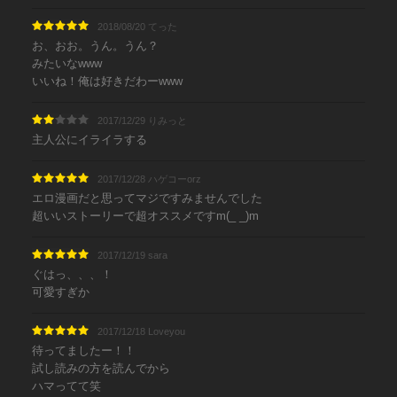
2018/08/20 てった
お、おお。うん。うん？
みたいなwww
いいね！俺は好きだわーwww
2017/12/29 りみっと
主人公にイライラする
2017/12/28 ハゲコーorz
エロ漫画だと思ってマジですみませんでした
超いいストーリーで超オススメですm(_ _)m
2017/12/19 sara
ぐはっ、、、！
可愛すぎか
2017/12/18 Loveyou
待ってましたー！！
試し読みの方を読んでから
ハマってて笑