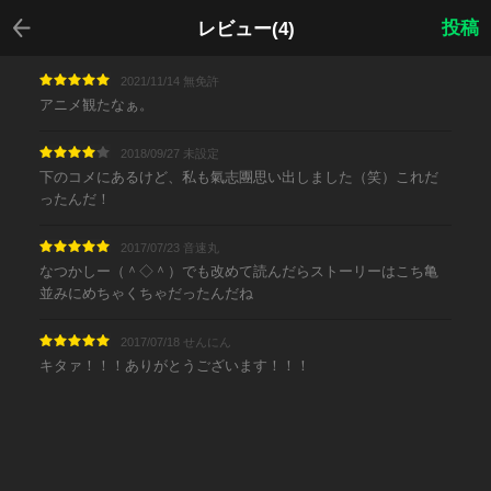
戻る
投稿
レビュー(4)
2021/11/14 無免許
アニメ観たなぁ。
2018/09/27 未設定
下のコメにあるけど、私も氣志團思い出しました（笑）これだ
ったんだ！
2017/07/23 音速丸
なつかしー（＾◇＾）でも改めて読んだらストーリーはこち亀
並みにめちゃくちゃだったんだね
2017/07/18 せんにん
キタァ！！！ありがとうございます！！！