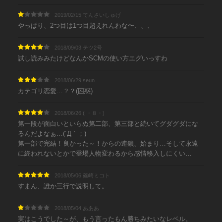
2019/02/15 てんさいしゅげ
やっぱり、2つ目は1つ目超えれんわな〜、、、
2018/09/03 テツ2号
試し読みみたけどなんかSCMの使い方エグいっすわ
2018/06/29 seun
カテゴリ恋愛…？？(困惑)
2018/06/26 ( ・８・)
第一段が面白いといらぬ第二部、第三部と続いてグダグダにな
るんだよなぁ…(´Д｀；)
第一部で完結！良かった～！からの連鎖、始まり…そして永遠
に終われないとかで登場人物変わるから感情移入しにくい…
2018/05/06 篠崎ミコト
すまん、誰か三行で説明して。
2018/05/04 あああ
実はこうでした～が、もう言ったもん勝ちみたいなレベル。