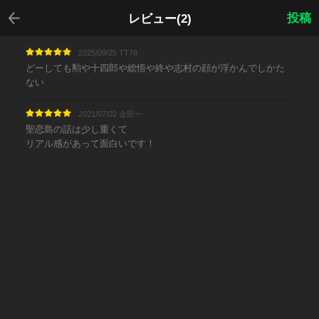
戻る
投稿
レビュー(2)
2025/09/25 TT78
どーしても勲や十四郎や総悟や終や志村の顔が浮かんでしかた
ない
2021/07/02 金田一
聖恋島の話は少し重くて
リアル感があって面白いです！