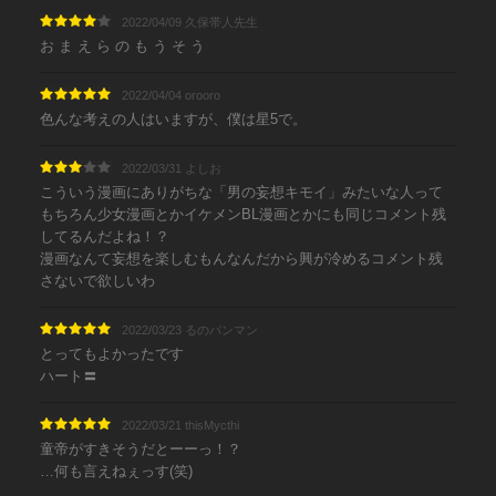
2022/04/09 久保帯人先生
お ま え ら の も う そ う
2022/04/04 orooro
色んな考えの人はいますが、僕は星5で。
2022/03/31 よしお
こういう漫画にありがちな「男の妄想キモイ」みたいな人って
もちろん少女漫画とかイケメンBL漫画とかにも同じコメント残
してるんだよね！？
漫画なんて妄想を楽しむもんなんだから興が冷めるコメント残
さないで欲しいわ
2022/03/23 るのパンマン
とってもよかったです
ハート〓
2022/03/21 thisMycthi
童帝がすきそうだとーーっ！？
…何も言えねぇっす‪(笑)