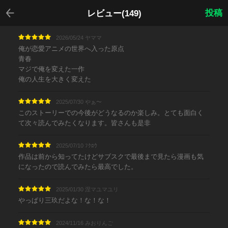
戻る
投稿
レビュー(149)
2026/05/24 ヤママ
俺が恋愛アニメの世界へ入った原点
青春
マジで俺を変えた一作
俺の人生を大きく変えた
2025/07/30 やぁ〜
このストーリーでの今後がどうなるのか楽しみ。とても面白く
て次々読んでみたくなります。皆さんも是非
2025/07/10 ﾌｸﾛｳ
作品は前から知ってたけどサブスクで最後まで見たら漫画も気
になったので読んでみたら最高でした。
2025/01/30 涅マユマユリ
やっぱり三玖だよな！な！な！
2024/11/16 みおりんご