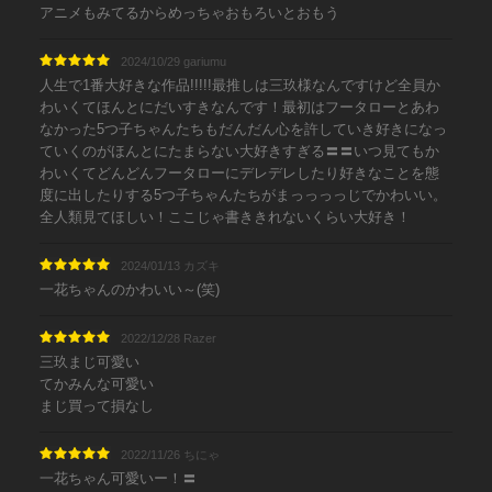
アニメもみてるからめっちゃおもろいとおもう
2024/10/29 gariumu
人生で1番大好きな作品!!!!!最推しは三玖様なんですけど全員か
わいくてほんとにだいすきなんです！最初はフータローとあわ
なかった5つ子ちゃんたちもだんだん心を許していき好きになっ
ていくのがほんとにたまらない大好きすぎる〓〓いつ見てもか
わいくてどんどんフータローにデレデレしたり好きなことを態
度に出したりする5つ子ちゃんたちがまっっっっじでかわいい。
全人類見てほしい！ここじゃ書ききれないくらい大好き！
2024/01/13 カズキ
一花ちゃんのかわいい～(笑)
2022/12/28 Razer
三玖まじ可愛い
てかみんな可愛い
まじ買って損なし
2022/11/26 ちにゃ
一花ちゃん可愛いー！〓