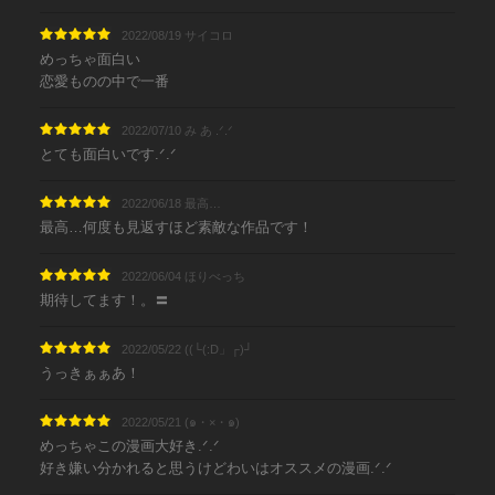
2022/08/19 サイコロ
めっちゃ面白い
恋愛ものの中で一番
2022/07/10 み あ .ᐟ.ᐟ
とても面白いです‪‪‪‪.ᐟ.ᐟ
2022/06/18 最高…
最高…何度も見返すほど素敵な作品です！
2022/06/04 ほりべっち
期待してます！。〓
2022/05/22 ((└(:D」┌)┘
うっきぁぁあ！
2022/05/21 (๑・×・๑)
めっちゃこの漫画大好き‪‪.ᐟ.ᐟ
好き嫌い分かれると思うけどわいはオススメの漫画‪‪.ᐟ.ᐟ