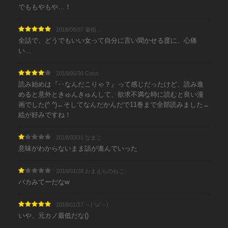
でももやもや…！
2018/08/07 薬指…
全話で、どうでもいい女って自分に言い聞かせる度に、心痛
い…
2018/05/30 Coco
読み始めは『‥なんだこりゃ？』って感じだったけど、読み進
めると意外ときゅんきゅんして、欲求不満な時に読むと良い漫
画でした(^ ^)←そしてなんだかんだで11巻まで全部読みました←
絵が好みですね！
2018/03/31 なまこ
意味がわからないまま話が進んでいった
2018/01/28 おまえらのねこ
バカみてーだなw
2018/01/27 ～( 'ω'～)
いや、元カノ最低だな()