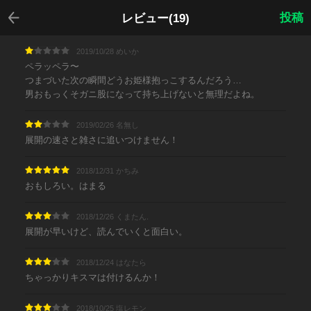
戻る
投稿
レビュー(19)
2019/10/28 めいか
ペラッペラ〜
つまづいた次の瞬間どうお姫様抱っこするんだろう…
男おもっくそガニ股になって持ち上げないと無理だよね。
2019/02/26 名無し
展開の速さと雑さに追いつけません！
2018/12/31 かちみ
おもしろい。はまる
2018/12/26 くまたん.
展開が早いけど、読んでいくと面白い。
2018/12/24 はなたら
ちゃっかりキスマは付けるんか！
2018/10/25 塩レモン