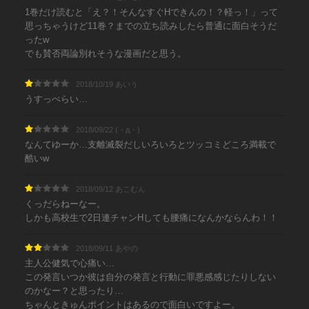
1巻だけ読むと「え？！そんなすぐHできんの！？軽っ！」って
思っちゃうけど11巻？までの立ち読みしたら普通に面白そうだ
ったw
でも賛否両論別れそうな漫画だと思う。
2018/10/19 あいう
うすっぺらい…
2018/09/22 (・д・)
なんてゆーか…支離滅裂だしいろいろとツッコミどころ満載で
酷いw
2018/09/12 あこむん
くっだらねーなー。
しかも高校生で2日連チャンHしても腰痛になんかならんわ！！
2018/09/11 あやの
主人公健気で心痛い…
この発言いつか彼は自分の発言と行動に罪悪感感じたりしない
のかなー？と思ったり…
ちゃんときゅんポイントはあるので面白いですよー。