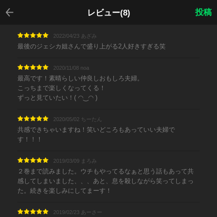
戻る
投稿
レビュー(8)
2022/04/23 あざみ
最後のジェシカ姐さんで盛り上がる2人好きすぎる笑
2020/11/08 noa
最高です！素晴らしい仲良しおもしろ夫婦。
こっちまで楽しくなってくる！
ずっと見ていたい！( ◠‿◠ )
2020/05/02 ちーたん
共感できちゃいますね！笑いどころもあっていい夫婦で
す！！！
2019/03/09 まろみ
２巻まで読みました。ウチもやってるなぁと思う話もあって共
感してしまいました、、、あと、息を殺しながら笑ってしまっ
た。続きを楽しみにしてまーす！
2019/02/23 あーさー