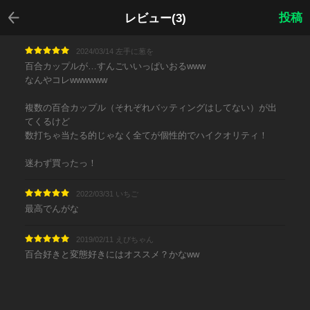
戻る
投稿
レビュー(3)
2024/03/14 左手に葱を
百合カップルが…すんごいいっぱいおるwww
なんやコレwwwwww
複数の百合カップル（それぞれバッティングはしてない）が出
てくるけど
数打ちゃ当たる的じゃなく全てが個性的でハイクオリティ！
迷わず買ったっ！
2022/03/31 いちご
最高でんがな
2019/02/11 えびちゃん
百合好きと変態好きにはオススメ？かなww