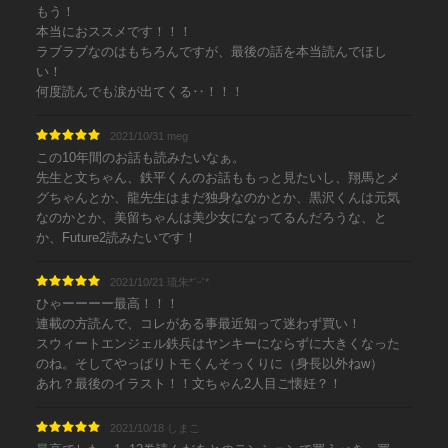
もう！
本当におススメです！！！
ラブラブなのはもちろんですが、最後の話を本当読んでほし
い！
何度読んでも涙が出てくる‥！！！
2021/10/31 meg
この10年間のお話も読みたいなぁ。
先生と文ちゃん、鉄平くんのお話ももっと見たいし、翔馬とメ
グちゃんとか、龍先生はまだ独身なのかとか、黒沢くんは元気
なのかとか、美留ちゃんは美少女になってるんだろうな、と
か、Future2読みたいです！
2021/10/21 琉朱*ˊᵕˋ*
ひゃーーーー最高！！！
連載の方読んで、コレがある事最近知って迷わず買い！
スウィートエンジェル鉄兵はヤンキーにならずに大きくなった
のね。そしてやっぱりトモくんそっくりに（身長以外ねw）
あれ？最後のイラスト！！文ちゃん2人目ご懐妊？！
2021/10/18 しまこ