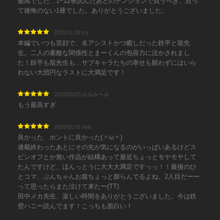
最高でした…1~12巻読んだあとのテンションで買うべき、買っ
て後悔のない1冊でした。ありがとうございました。
2020/11/29 toy
本編でいつも笑顔で、名アシストかつ癒しだった鉄平と龍先
生。二人の素敵な関係性とまーくんの包容力に泣かされまし
た！鉄平も龍先生も…サブキャラたちの幸せも願わずにはいら
れない大団円なラストに大満足です！
2020/05/23 みみみ〜み
もう最高すぎ
2020/01/31 noa
良かった、ホントに良かった(〃ω〃)
連載終わったあとにその先が気になるのがいっぱいあるけどス
ピンオフとか無い作品が結構あって最近ちょっとモヤモヤして
たんですけど、ほんっとうに大大大満足ですっっ！！最後のひ
とコマ、ぶんちゃんお腹ちょっと膨らんでるよね、2人目だーー
って思ったらまた泣けて来たー(TT)
田中メカ先生、楽しい時間をありがとうございました。今は鉄
壁ハニー読んでます！こっちも面白い！