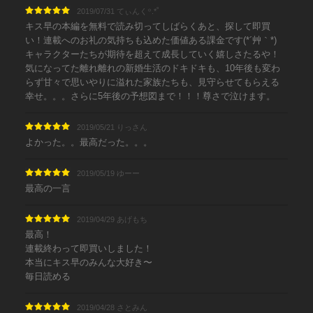
2019/07/31 てぃんく꙳.*˚
キス早の本編を無料で読み切ってしばらくあと、探して即買
い！連載へのお礼の気持ちも込めた価値ある課金です(*´艸｀*)
キャラクターたちが期待を超えて成長していく嬉しさたるや！
気になってた離れ離れの新婚生活のドキドキも、10年後も変わ
らず甘々で思いやりに溢れた家族たちも、見守らせてもらえる
幸せ。。。さらに5年後の予想図まで！！！尊さで泣けます。
2019/05/21 りっさん
よかった。。最高だった。。。
2019/05/19 ゆーー
最高の一言
2019/04/29 あげもち
最高！
連載終わって即買いしました！
本当にキス早のみんな大好き〜
毎日読める
2019/04/28 さとみん