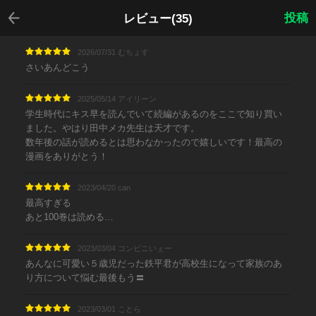
戻る
投稿
レビュー(35)
2026/07/31 むちょす
さいあんどこう
2025/05/14 アイリーン
学生時代にキス早を読んでいて続編があるのをここで知り買い
ました。やはり田中メカ先生は天才です。
数年後の話が読めるとは思わなかったので嬉しいです！最高の
漫画をありがとう！
2023/04/20 can
最高すぎる
あと100巻は読める…
2023/03/04 コンビニいぇー
あんなに可愛い５歳児だった鉄平君が高校生になって家族のあ
り方について悩む最後もう〓
2023/03/01 ことら