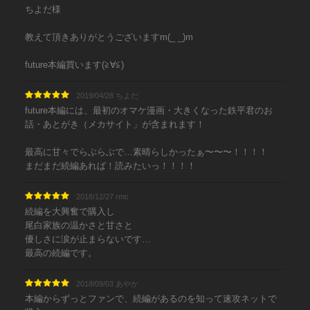
ちよだ様
教えて頂きありがとうございますm(_ _)m
future本編買います(≧∀≦)
2019/04/28 ちよだ
future本編には、最初のオマケ漫画・大きくなった鉄平君のお
話・あとがき（メカサイト」が含まれます！
最高に甘々でらぶらぶで…素晴らしかったぁ〜〜〜！！！！
まだまだ続編あれば！読みたいっ！！！！
2018/12/27 rmc
続編を大興奮で購入し
尾白家族の温かさと甘さと
優しさに涙が止まらないです…
最高の続編です。
2018/09/03 あやか
本編からずっとファンで、続編があるのを知って速攻ネットで