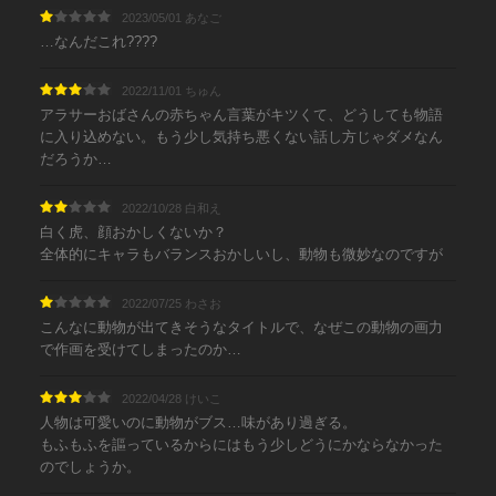
2023/05/01 あなご
…なんだこれ????
2022/11/01 ちゅん
アラサーおばさんの赤ちゃん言葉がキツくて、どうしても物語
に入り込めない。もう少し気持ち悪くない話し方じゃダメなん
だろうか…
2022/10/28 白和え
白く虎、顔おかしくないか？
全体的にキャラもバランスおかしいし、動物も微妙なのですが
2022/07/25 わさお
こんなに動物が出てきそうなタイトルで、なぜこの動物の画力
で作画を受けてしまったのか…
2022/04/28 けいこ
人物は可愛いのに動物がブス…味があり過ぎる。
もふもふを謳っているからにはもう少しどうにかならなかった
のでしょうか。