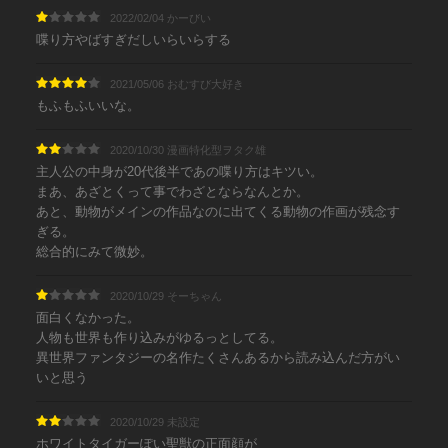
2022/02/04 かーびい
喋り方やばすぎだしいらいらする
2021/05/06 おむすび大好き
もふもふいいな。
2020/10/30 漫画特化型ヲタク雄
主人公の中身が20代後半であの喋り方はキツい。
まあ、あざとくって事でわざとならなんとか。
あと、動物がメインの作品なのに出てくる動物の作画が残念す
ぎる。
総合的にみて微妙。
2020/10/29 そーちゃん
面白くなかった。
人物も世界も作り込みがゆるっとしてる。
異世界ファンタジーの名作たくさんあるから読み込んだ方がい
いと思う
2020/10/29 未設定
ホワイトタイガーぽい聖獣の正面顔が