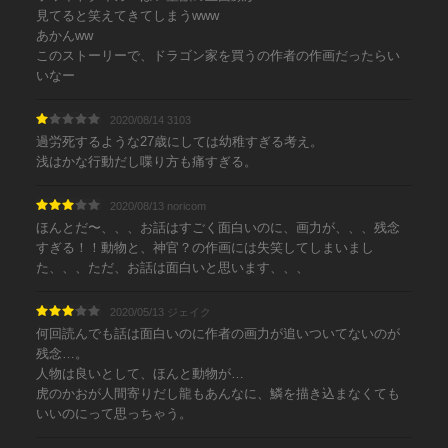
見てると笑えてきてしまうwww
あかんww
このストーリーで、ドラゴン家を買うの作者の作画だったらい
いなー
2020/08/14 3103
過労死するような27歳にしては幼稚すぎる考え。
浅はかな行動だし喋り方も痛すぎる。
2020/08/13 noricom
ほんとだ〜、、、お話はすごく面白いのに、画力が、、、残念
すぎる！！動物と、神官？の作画には失笑してしまいまし
た、、、ただ、お話は面白いと思います、、、
2020/05/13 ジェイク
何回読んでも話は面白いのに作者の画力が追いついてないのが
残念…。
人物は良いとして、ほんと動物が…
虎のかおが人間寄りだし龍もあんなに、鱗を描き込まなくても
いいのにって思っちゃう。