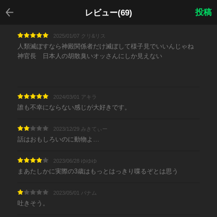
戻る
投稿
レビュー(69)
2025/01/07 クリ&リス
人類滅ぼすなら神殿関係者だけ滅ぼして様子見でいいんじゃね
神官長 日本人の胡散臭いオッさんにしか見えない
2024/03/01 アキラ
誰も不幸にならない感じが大好きです。
2023/12/29 みきてぃー
話はおもしろいのに動物よ…
2023/06/28 ゆゆゆ
まあたしかに実際の3歳はもっとはっきり喋るぞとは思う
2023/05/01 パナム
吐きそう。