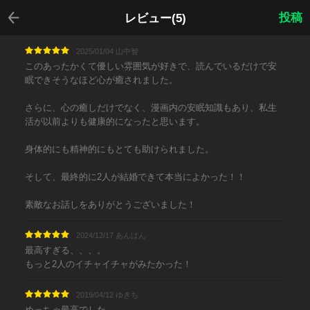
戻る
投稿
レビュー(5)
2025/01/04 山中智
このあったかくて優しい雰囲気が好きで、読んでいるだけで安
眠できそうなほど心が癒されました。
さらに、心の癒しだけでなく、漫画内の安眠知識もあり、私生
活が以前よりも健康的になったと思います。
身体的にも精神的にもとても助けられました。
そして、最終的に2人が結婚できて本当によかった！！
素敵なお話しをありがとうございました！
2024/12/17 あんぱん
最高すぎる、、、。
もっと2人のイチャイチャがみたかった！
2019/04/12 ゆきち
めっちゃ最高でした。