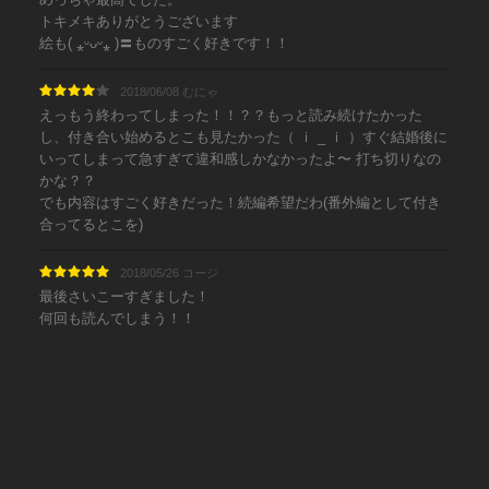
トキメキありがとうございます
絵も( ⁎ᵕᴗᵕ⁎ )〓︎ものすごく好きです！！
2018/06/08 むにゃ
えっもう終わってしまった！！？？もっと読み続けたかった
し、付き合い始めるとこも見たかった（ ｉ _ ｉ ）すぐ結婚後に
いってしまって急すぎて違和感しかなかったよ〜 打ち切りなの
かな？？
でも内容はすごく好きだった！続編希望だわ(番外編として付き
合ってるとこを)
2018/05/26 コージ
最後さいこーすぎました！
何回も読んでしまう！！