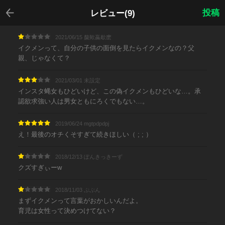
戻る
投稿
レビュー(9)
2021/06/15 斄歟蠃歇麽
イクメンって、自分の子供の面倒を見たらイクメンなの？父
親、じゃなくて？
2021/03/01 未設定
インスタ蝿女もひどいけど、この偽イクメンもひどいな…。承
認欲求強い人は男女ともにろくでもない…。
2019/06/24 mgtpdpdpj
え！最後のオチくそすぎて続きほしい（ ; ; ）
2018/12/13 ぽんきっきーず
クズすぎぃーw
2018/11/03 ぷぷん
まずイクメンって言葉がおかしいんだよ。
育児は女性って決めつけてない？