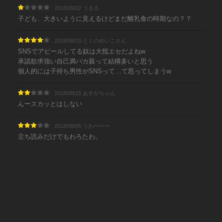
2018/09/22 うるる
子ども、大きいように見えるけどまだ離乳食の時期なの？？
2018/09/10 とくのめいこさん
SNSでアピールしてる奴は大抵エセだよねw
承認欲求強い自己満バカ親って結構多いと思う
個人的には子持ち男性がSNSって…て思ってしまうw
2018/08/15 あすかちゃん
んースカッとはしない
2018/08/05 うわ〜〜〜
立ち読みだけでもわろたわ。