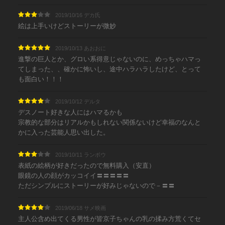
2019/10/16 デカ氏
絵は上手いけどストーリーが微妙
2019/10/13 あおおに
進撃の巨人とか、グロい系得意じゃないのに、めっちゃハマっ
てしまった、、確かに怖いし、途中ハラハラしたけど、とって
も面白い！！！
2019/10/12 デルタ
デスノート好きな人にはハマるかも
宗教的な部分はリアルかもしれない関係ないけど幸福のなんと
かに入った芸能人思い出した。
2019/10/11 ランボウ
表紙の絵柄が好きだったので無料購入（安直）
眼鏡の人の顔がカッコイイ〓〓〓〓〓
ただシンプルにストーリーが好みじゃないので－〓〓
2019/06/18 サメ映画
主人公含め出てくる男性が皆京子ちゃんの乳の揉み方荒くてセ