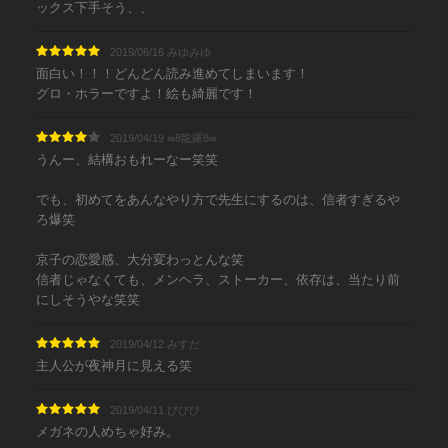
ックス下手そう、、
2019/06/16 みゆみゆ
面白い！！！どんどん読み進めてしまいます！
グロ・ホラーですよ！絵も綺麗です！
2019/04/19 ∞8龍羅8∞
うんー、結構おもれーなー笑笑
でも、初めてをあんなやり方で先生にするのは、信者すぎるや
ろ爆笑
京子の恋愛感、大分変わっとんな笑
信者じゃなくても、メンヘラ、ストーカー、依存は、当たり前
にしそうやな笑笑
2019/04/12 みすだ
主人公が夜神月に見える笑
2019/04/11 ぴぴぴ
メガネの人めちゃ好み。