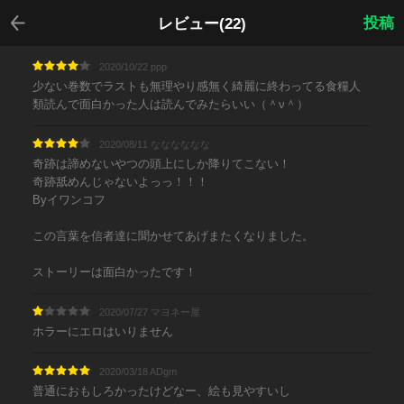
戻る
投稿
レビュー(22)
2020/10/22 ppp
少ない巻数でラストも無理やり感無く綺麗に終わってる食糧人
類読んで面白かった人は読んでみたらいい（＾ν＾）
2020/08/11 なななななな
奇跡は諦めないやつの頭上にしか降りてこない！
奇跡舐めんじゃないよっっ！！！
Byイワンコフ
この言葉を信者達に聞かせてあげまたくなりました。
ストーリーは面白かったです！
2020/07/27 マヨネー屋
ホラーにエロはいりません
2020/03/18 ADgm
普通におもしろかったけどなー、絵も見やすいし