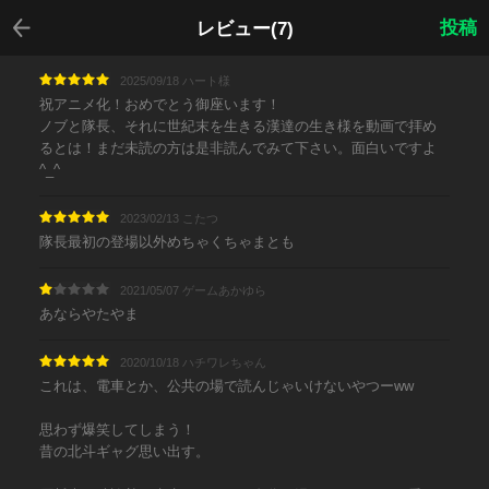
戻る
投稿
レビュー(7)
2025/09/18 ハート様
祝アニメ化！おめでとう御座います！
ノブと隊長、それに世紀末を生きる漢達の生き様を動画で拝め
るとは！まだ未読の方は是非読んでみて下さい。面白いですよ
^_^
2023/02/13 こたつ
隊長最初の登場以外めちゃくちゃまとも
2021/05/07 ゲームあかゆら
あならやたやま
2020/10/18 ハチワレちゃん
これは、電車とか、公共の場で読んじゃいけないやつーww
思わず爆笑してしまう！
昔の北斗ギャグ思い出す。