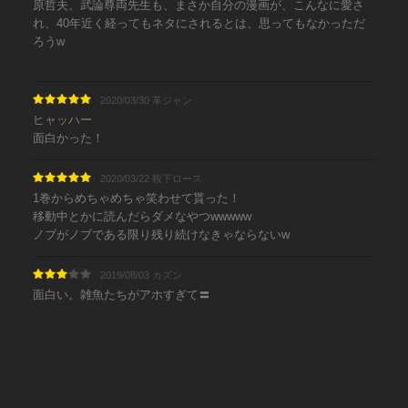
原哲夫、武論尊両先生も、まさか自分の漫画が、こんなに愛さ
れ、40年近く経ってもネタにされるとは、思ってもなかっただ
ろうw
2020/03/30 革ジャン
ヒャッハー
面白かった！
2020/03/22 鞍下ロース
1巻からめちゃめちゃ笑わせて貰った！
移動中とかに読んだらダメなやつwwwww
ノブがノブである限り残り続けなきゃならないw
2019/08/03 カズン
面白い。雑魚たちがアホすぎて〓