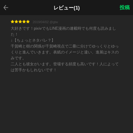
戻る
投稿
レビュー(1)
2019/04/02 @gtw
大好きです！pixivでもLINE漫画の連載時でも何度も読みまし
た！
↓【ちょっとネタバレ？】
千賀崎と樹の関係が千賀崎視点で二冊に分けてゆっくりとゆっ
くりと進んでいきます。表紙のイメージと違い、進展はキスの
みです。
二人とも彼女がいます。登場する頻度も高いです！人によって
は苦手かもしれないです！