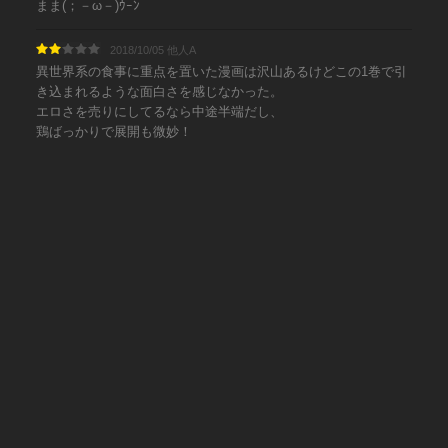
まま(；－ω－)ｳｰﾝ
2018/10/05 他人A
異世界系の食事に重点を置いた漫画は沢山あるけどこの1巻で引
き込まれるような面白さを感じなかった。
エロさを売りにしてるなら中途半端だし、
鶏ばっかりで展開も微妙！