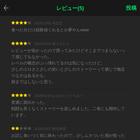
戻る
投稿
レビュー(5)
2019/12/01 未設定
食べた分だけ経験値くれるとか夢やんwww
2019/10/19 通りすがり
レビューが低かったので買ってみたけどそこまでつまらないっ
て感じでもなかった。
レベルの概念がぶっ壊れてるのは気になったけど。
少しのエロさと少しの笑いと少しのストーリーって感じで物足
りなさはあるかも。
損まではしないと思う。
2019/01/19 はまわたりひろみつ
普通に面白かった。
戦闘も長くなくストーリーを楽しめました。二巻にも期待して
います。
2018/10/07 艶琉神居
お試し食いつく前に終わったので…少しムカついた感が残った