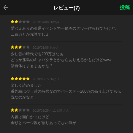
戻る
投稿
レビュー(7)
2019/04/08 ゆのみ
愛沢えみりの引退イベントで一億円のタワー作られてたけど、
二百万とか冗談でしょ
2019/01/06 おかん
少し昔の時代でも200万はなぁ...
どっか孤島のキャバクラとかならありえるかもだけどwww
話自体はまぁまぁかな？
2018/10/15 ゆかり
楽しく読めました
番外編は少し昔の時代なのでバースデー200万の売り上げでも伝
説なのかなと
2018/09/28 ハム太郎さん
内容は面白かったけど
金額とページ数が割りあってない気が...