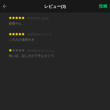
戻る
投稿
レビュー(3)
2022/08/31 あああ
蠱毒やん…
2022/05/24 プリシラ
この人の漫画すき
2020/04/22 ゆ〜ちゃん
怖い話、話し方が下手なタイプ。