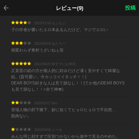
戻る
投稿
レビュー(9)
2023/11/16 もふもふ
子の作者が書いたエロ本あるんだけど、マジでエロい
2022/06/09 あたろー
相変わらず奥村うざいねぇ笑
2021/09/23 時すでにお寿司、、、
正直昔の絵の方が個人的に好みだけど凄く見やすくて綺麗な
絵。(昔可愛い、今カッコイイタッチ！！)
DEAR BOYS好きな人は見て損なし！！(てか他のDEAR BOYS
も見て損なし！！=全て神〓)
2020/11/17 hiro
登場人物の肘下膝下、妙に短くてヒョロヒョロで不自然…
筋肉ない。
2020/04/06 とーる
みんな同じ顔すぎて区別つかないから途中で見るのやめた。