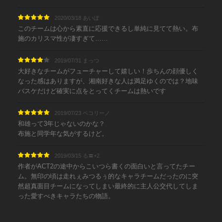
2020/03/18 あいぼ
このチームは心から素直に応援できるし単純に見てて熱い。布
施のカリスマ性が凄すぎて……
2019/07/31 まっつ
大好きなチームがフューチャーして嬉しい！歩ちんの顔優しく
なった感はありますが、湘南好きな人は満足ゆくのでは？地味
バスケだけど確実に点をとってくチームは熱いです
2019/07/23 ペコリーノ
和雄って3年じゃないのかな？
布施と同学年な気がするけど。
2019/03/15 る〓+2
作者がACT2の途中からこいつら書くの面白いと言ってたチー
ム。無印の頃は走れぇみつるぅ的なキャラチームだったのに突
然超真面目チームになってしまい最終的に主人公交代してしま
った愛すべきキャラたちの物語。