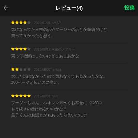
戻る
投稿
レビュー(4)
2022/01/01 SMAP
気になってた三桂の話やフージャの話とか短編だけど、
買って良かったと思う。
2021/08/12 永遠のメアリー
買って後悔はしないけどまあまあかな
2019/08/07 はるは
大した話はなかったので買わなくても良かったかな。
160ページと短いのに高い。
2019/08/01 fleur
フージャちゃん、ハオレン末永くお幸せに《*≧∀≦》
もう続きの巻は出ないのかな？
皇子くんのお話とかもあったら良いのにナ