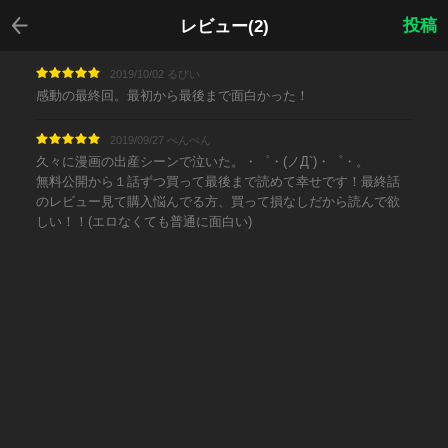
戻る
投稿
レビュー(2)
2019/10/02 るびい
感動の最終回。最初から最後まで面白かった！
2019/09/27 ぺんぺん
久々に漫画の出産シーンで泣いた。・゜・(ノД`)・゜・。
無料公開から１話ずつ買って最後まで読めて幸せです！最終話
のレビュー見て購入悩んでる方、買って損なしだから読んで欲
しい！！(エロなくても普通に面白い)