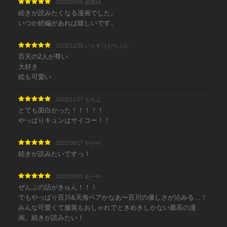
2023/09/06 愛蘭様
続きが読みたくなる漫画でした。
いつか続編があれば嬉しいです。
2022/11/30 いもすけおやぶん
百天の2人が尊い
大好き
絵も可愛い
2022/11/27 ももよ
とても面白かった！！！！！
やっぱりキュンはサイコー！！
2022/08/17 ややや
続きが読みたいですっ！
2021/09/23 あーや
ぜんぶの話がきゅん！！！
でもやっぱり百川&天海ペアかなあ〜百川の優しさが沁みる…！
みんな可愛くて服装もおしゃれでときめきしかない最高の漫
画。続きが読みたい！