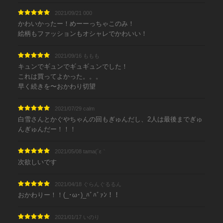
2021/09/21 000
かわいかったー！めーーっちゃこのみ！
絵柄もファッションもオシャレでかわいい！
2021/09/16 ももも
キュンでギュンでギュギュンでした！
これは買ってよかった。。。
早く続きを〜おかわり切望
2021/07/29 calm
白雪さんとかぐやちゃんの回もぎゅんだし、2人は最後までぎゅ
んぎゅんだー！！！
2021/05/08 tama(´ε｀
次欲しいです
2021/04/18 ぐらんぐるるん
おかわりー！！(_･ω･)_ﾊﾞﾊﾞｧﾝ！！
2021/01/17 いのり