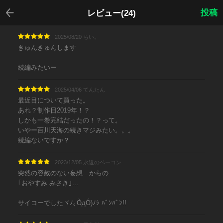
戻る
投稿
レビュー(24)
2025/08/20 ちい。
きゅんきゅんします
続編みたいー
2025/04/06 てんたん
最近目について買った。
あれ？制作日2019年！？
しかも一巻完結だったの！？って。
いやー百川天海の続きマジみたい。。。
続編ないですか？
2023/12/05 永遠のベーコン
突然の容赦のない妄想…からの
｢おやすみ みさき｣…
サイコーでしたヾﾉ｡ÒдÓ)ﾉｼ ﾊﾞﾝﾊﾞﾝ!!