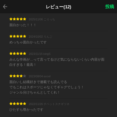
戻る
投稿
レビュー(12)
2025/11/06 こりっち
面白かった！！！
2024/10/02 りんご
めっちゃ面白かったです
2023/11/15 kingS
みんな作画が…って言ってるけど気にならないくらい内容が面
白すぎる！最高！
2023/08/04 excel
面白いし結構好きで連載でも読んでる
でもこれはスポーツじゃなくてギャグでしょう！
ジャンル分けちゃんとしてくれ！
2022/11/26 チベットスナギツネ
ひたすら尊かったです