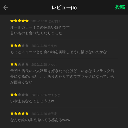
戻る
投稿
レビュー(5)
2019/11/30 ぽんすけ
オールカラー！この色合い好きです
甘いものも食べたくなりました
2019/11/30 うえの
もっとスイーツとか食べ物を美味しそうに描けないのかな…
2019/11/28 さなこ
最初の店長いい人路線は好きだったけど、いきなりブラック店
長になるのが謎、、、ありきたりすぎてブラックになってから
が面白くない
2019/11/26 やまもと。
いやまあなるでしょうよw
2019/11/26 未設定
なんか絵の具で描いてる感あるwww