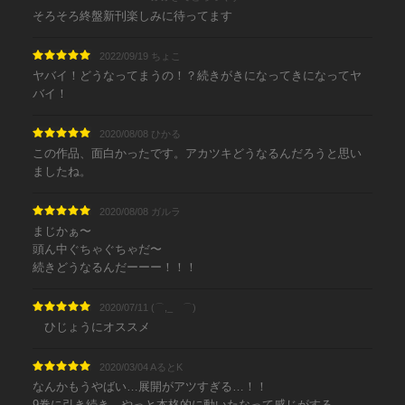
そろそろ終盤新刊楽しみに待ってます
2022/09/19 ちょこ
ヤバイ！どうなってまうの！？続きがきになってきになってヤ
バイ！
2020/08/08 ひかる
この作品、面白かったです。アカツキどうなるんだろうと思い
ましたね。
2020/08/08 ガルラ
まじかぁ〜
頭ん中ぐちゃぐちゃだ〜
続きどうなるんだーーー！！！
2020/07/11 (⌒,_ゝ⌒)
ひじょうにオススメ
2020/03/04 AるとK
なんかもうやばい…展開がアツすぎる…！！
9巻に引き続き、やっと本格的に動いたなって感じがする。