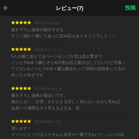
戻る
投稿
レビュー(7)
2024/12/29 motti
書き下ろし漫画が面白すぎる
すごく細かく書いてあって読み応えありまくりでした！！
2022/07/11 つつつ
5人が横に並んでるページゼンと白雪は恋人繋ぎで
ミツヒデ&木々嬢とオビ&白雪は恋人繋ぎはしてないけど手握っ
ててゼン&ミツヒデ&木々嬢は腕交わって仲間の意味表してるの
めっちゃ好きです。
2021/09/19 ゆうみ
書き下ろし漫画が面白いです。
確かにゼン、白雪、オビとかを詳しく知らない人から見れば、
ああいう場面はそう見えるよなぁ…笑
2021/09/09 りりな
買います！
ファンにとってはニヤきゅん必至の一冊ですね！たっぷりの試