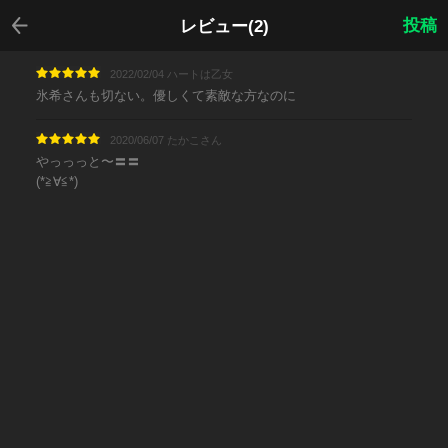
戻る
投稿
レビュー(2)
2022/02/04 ハートは乙女
氷希さんも切ない。優しくて素敵な方なのに
2020/06/07 たかこさん
やっっっと〜〓〓
(*≧∀≦*)