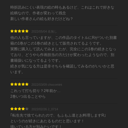
時折読みにくい表現の絵の時もあるけど、これはこれで好きな
絵柄なので、作者が変わって残念
新しい作者さんの絵も好きだけどね？
2022/05/04 名無し
他の人も言っていますが、この作品のタイトルにRがついた別書
籍の1巻がこの1巻の続きとして販売されてるようです。
実際に購入して読んでみましたが、完全にこの1巻の続きとなっ
ており、どうやら作画担当の方だけが変わったようなので、別
書籍扱いになってるようです。
続きが気になる方は是非そちらを確認してみるのがいいかと思
います。
2022/03/09 chocomint
これって打ち切り？2年前か…
2巻いつ出ることやら
2022/02/26 J_0714
｢転生先で捨てられたので、もふもふ達とお料理しますR｣
というのが続きにあたるものだと思います！
描いている方が別みたいです！