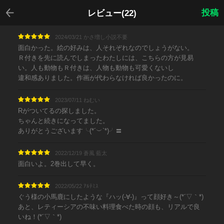
戻る
投稿
レビュー(22)
2024/03/21 かさ増し小説不要
面白かった。絵の好みは、人それぞれなのでしょうがない。
Ｒ付きを先に読んでしまったわたしには、こちらの方が見易
い。人も動物もＲ付きは、人物も動物も可愛くないし
違和感ありました。作画が代わらなければ良かったのに。
2023/07/11 ねむい
Rがついてるの探しました。
ちゃんと続きになってました。
ありがとうございます╰(*´︶`*)╯〓
2022/12/19 蒼風 藍太
面白いよ。2巻出して早く。
2022/05/22 ｱﾙﾃﾐｽ
ぐう様の小馬鹿にしたような『ハッ(-∀-)』って顔好き～(*´▽｀*)
あと、レティーシアの不味い料理食べた時の顔も、リアルで良
いね！(*´▽｀*)