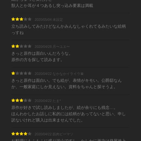
獣人とか耳が４つあるし突っ込み要素は満載
2020/05/04 未設定
立ち読みしてみたけどなんかみんなしゃくれてるみたいな絵柄
っすね
2020/04/28 月〜ユエ〜
きっと原作は面白いんだろうな。
原作の方を探して読みます。
2020/04/22 なかなかイライラ〓
きっと原作は面白い。でも絵が、表情がキモい。公爵邸なん
か、一般家庭にしか見えない。資料をちゃんと探そうよ。
2020/04/22 たま*
原作が好きで試し読みしましたが、絵が余りにも残念…。
ほんわかしたお話しに私的には絵柄があってないと思い、申し
訳ないけれど購入は出来ませんでした。
2020/04/22 筋肉ピーマソ
お料理にもふもふに盛り沢山ですし、たしかに画力は発展途上