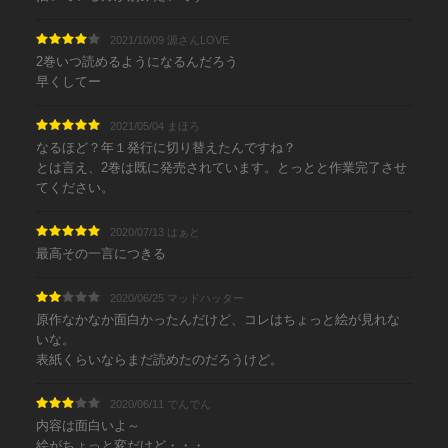
2021/10/09 源さんLOVE
2巻いつ読めるようになるんだろう
早くしてー
2021/05/04 まほろ
なるほど？年１発行に切り替えたんですね？
とは言え、2巻は既に発売されています。とっとと作業完了させ
てください。
2020/07/13 はぁと
最高その一言につきる
2020/06/25 マッドハッター
原作なかなか面白かったんだけど、コレはちょっと絵が見れな
いな。
表紙くらいならまだ読めたのだろうけど。
2020/06/11 でんでん
内容は面白いよ～
絵がちょっと変だけど・・・