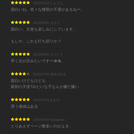
2022/01/18 どんどん
面白いね。色々な種類の不遇があるねー。
2021/08/05 まほろ
面白い、次巻も楽しみにしています。
もしや、これも打ち切りか？
2021/06/05 スパイク
早く次が読みたいです〜〓〓。
2020/07/30 漫画大好き
面白いけどもけども
最初の天使?みたいな子なんか嫌だ嫌い
2020/07/19 あおお
買う価値はある
2020/07/16 maoqonta
とりあえずページ数多いのがよき、