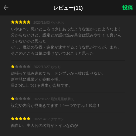
戻る
投稿
レビュー(11)
2023/12/03 やたあお
いやぁ〜、悪いところは少しあったような無かったようなよく
分からないけど、設定とか話の進み具合は読みやすくて良いん
じゃないかと思った
少し、魔法の取得・進化が速すぎるような気がするが、まあ、
そこのところは気に掛けないでおこうと思った
2022/12/27 ぢぢぢ
頑張って読み進めても、テンプレから抜け出せない。
新生児に職業とか意味不明。
星2つ以上つける理由が皆無です。
2022/10/27 飛翔鳳凰麒麟丸
設定や内容が見飽きてます！⭐一つですね！残念！
2022/04/17 ナオヤン
面白い、主人公の名前がトイレなのが