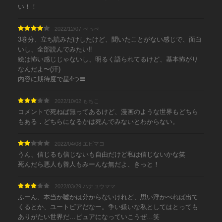
い！！
2022/12/07 ぺっぺ
3巻分、立ち読みだけしたけど、聞いたことがない感じで、面白
いし、全部読んでみたい‼︎
絵は怖い感じじゃないし、明るく語られてるけど、基本怖がり
なんだよ〜(汗)
内容に期待度で星4つ〓
2022/10/02 もちこ
コメントで死ねば無ってあるけど、漫画のような世界もどちら
もある．どちらになるかは死んでみないとわからない。
2022/04/08 エビマヨ
うん、信じるも信じないも自由だけど私は信じないかな笑
死んだら悪人も善人もみーんな無だよ、きっと！
2022/03/29 ハナユウママ
ふーん、本当か嘘かは分からないけれど、思い浮かべれば出て
くるとか、ユートピアだなー。争い嫌いな私としてはとっても
ありがたい世界だ…ピュアになっていこうぜ…笑