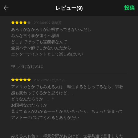
戻る
投稿
レビュー(9)
2024/04/27 魑魅芥
あろうがなかろうが証明すらできないんだし
みんな言う事が違う不思議
どこまで行っても霊能者なんて
全員ペテン師でしかないんだから
エンターテイメントとして楽しめばいい
押し付けなければ
2023/12/23 ポクハム
アメリカとかでもみえる人は、転生するとしってるなら、宗教
感も変わってくるかと思うけど、、
どうなんだろうか、、？
お国柄なのだろうか
見えてる人がわかるーーとか言い合ったり、ちょっと集まって
アメトークに出てくれるとありがたい
みえる人も色々、得意分野があるけど、世界共通で是非しりた