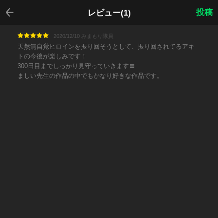
戻る
投稿
レビュー(1)
2020/12/10 みまもり隊員
天然無自覚ヒロインを振り回そうとして、振り回されてるアキ
トの今後が楽しみです！
300日目までしっかり見守っていきます〓
ましい先生の作品の中でもかなり好きな作品です。