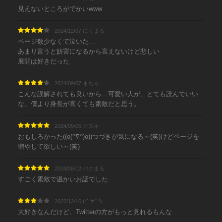
見えないところがでかいwww
2024/12/07 にくまる
ページ数少なくて泣いた…
あまり言うと妨害になるから言えないけど悲しい
展開は好きだった
2024/09/07 まちゃ
こんな誤解されても良いから…可愛い人が、とても読んでいい
な。僕より身長が高くても素敵だと思う。
2024/09/05 カズキ
おもしろかった((o(^∇^)o))つづきが気になる～(笑)けどページを
増やして欲しい～(笑)
2024/08/12 バクまる
すごく素敵で温かいお話でした
2022/12/16 (*ﾟ∀ﾟ*)
大好きなんだけど、Twitterの方がもっと見れるもんな