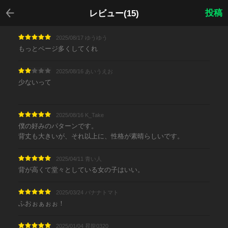
戻る
投稿
レビュー(15)
2025/08/17 ゆうゆう
もっとページ多くしてくれ
2025/08/16 あいうえお
少ないって
2025/08/16 K_Take
僕の好みのパターンです。
背丈も大きいが、それ以上に、性格が素晴らしいです。
2025/04/11 青い人
背が高くて堂々としている女の子はいい。
2025/03/24 バナナトマト
ふおぉぁぉぉ！
2025/01/04 昇龍0320