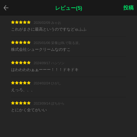
戻る
投稿
レビュー(5)
2026/02/09 みゃお
これがまさに最高というのですなどゅふふ
2025/01/06 栄養はBLで取る派。
株式会社シュークリームなのすこ
2024/09/17 ハンソン
はわわわわぁぁーーー！！！ドキドキ
2024/02/24 ひがし
えっろ、、、
2023/09/14 ぽちから
とにかく全てがいい