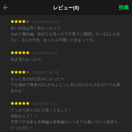
戻る
投稿
レビュー(6)
2023/07/26 まきひろ
良い作品は早く終わっちゃう。
せめて番外編、外伝でも良いので子育てに奮闘している2人を見
たい。2人の子供、めっちゃ可愛いに決まってる。
2022/08/29 makiji
続き見たかった〜
2022/08/11 曇り空
もっと先の話も読みたかった〜
でも挿絵で将来の2人がちょこっと見られたからそれだけでも満
足かな！
2022/04/30 とりこ
てっきり続くのかと思ってました！
完結なんて！！
子育てする姿も女将編も老後編もいつまでも着いていく気持ち
だったのに！