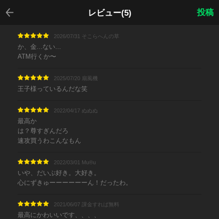
戻る
投稿
レビュー(5)
2026/07/31 そこらへんの草
か、金...ない...
ATM行くか〜
2025/07/20 扇風機
王子様っているんだな笑
2022/04/17 ぬぬぬ
最高か
は？尊すぎんだろ
速攻買うわこんなもん
2022/03/01 Mu®︎u
いや、だいぶ好き。大好き。
心にずきゅーーーーーーん！だったわ。
2021/06/07 課金すれば無料
最高にかわいいです、、、、