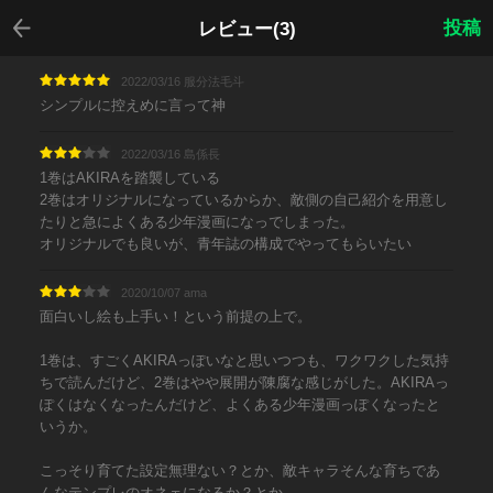
戻る
投稿
レビュー(3)
2022/03/16 服分法毛斗
シンプルに控えめに言って神
2022/03/16 島係長
1巻はAKIRAを踏襲している
2巻はオリジナルになっているからか、敵側の自己紹介を用意し
たりと急によくある少年漫画になっでしまった。
オリジナルでも良いが、青年誌の構成でやってもらいたい
2020/10/07 ama
面白いし絵も上手い！という前提の上で。
1巻は、すごくAKIRAっぽいなと思いつつも、ワクワクした気持
ちで読んだけど、2巻はやや展開が陳腐な感じがした。AKIRAっ
ぽくはなくなったんだけど、よくある少年漫画っぽくなったと
いうか。
こっそり育てた設定無理ない？とか、敵キャラそんな育ちであ
んなテンプレのオネェになるか？とか。