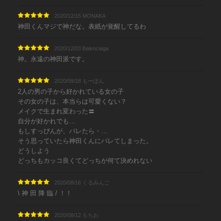
2020/12/15 MONAKA
神田くんマジで神だな。表紙が覚醒してるわ
2020/12/03 Balenciaga
神。永遠の神田派です。
2020/09/18 もーぽん
2人の男の子から好かれている女の子
その女の子は、本当らは可愛くない？
メイクで生まれ変わった〓
自分が好かれでも…
もしすっぴんが、バレたら・…
そう思っていたら神田くんにバレてしまった。
どうしよう
どっちもカッコ良くてどっちが何て決めれない
2020/08/16 くるみんご
\ 神 田 降 臨 / ！！
2020/08/12 もちお