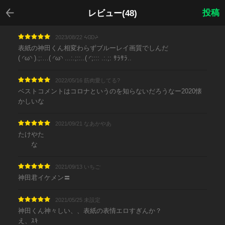
戻る
投稿
レビュー(48)
2023/08/22 ᔦꙬᔨ
表紙の神田くん相変わらずブルーレイ画質でしんだ
( ◜ω◝ ).;:…( ◜ω◝ ...:.;::..( ◜;::: .:.;: ｻﾗｻﾗ..
2022/05/16 筋肉愛してる?
ベストコメントはコロナというのを知らないだろうなー2020懐
かしいな
2021/09/21 なあかやあ
たけやた
な
2021/09/13 いちご
神田君イケメン〓
2021/05/25 未設定
神田くん神々しい、、表紙の表情エロすぎんか？
え、ｽｷ