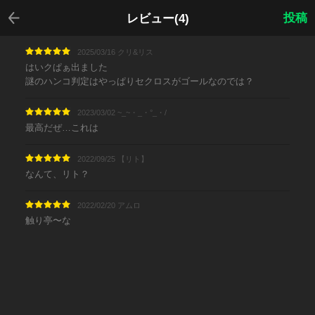
戻る
投稿
レビュー(4)
2025/03/16 クリ&リス
はいクぱぁ出ました
謎のハンコ判定はやっぱりセクロスがゴールなのでは？
2023/03/02 ~_~・_・°_・/
最高だぜ…これは
2022/09/25 【リト】
なんて、リト？
2022/02/20 アムロ
触り亭〜な