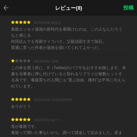
戻る
投稿
レビュー(8)
2025/06/08 未設定
毒親エッセイ漫画の新時代を幕開けたのは、この人なんだろう
なと感じる
何回読んでも母親サイコパス。父親頑固すぎて隕石。
普通に育った作者が漫画を描いてくれてよかった。
2024/01/02 1040
この本を買う前に、X（Twitter)のパブサをおすすめ致します。本
書を当事者に押し付けていると取れるリプライが複数ヒットす
る為です。毒親育ちの人間にも"選ぶ自由、権利"は平等に与えら
れています。
2022/10/26 JESUSSAVES
ありがとう
2022/03/14 あーー
母が毒親です。
毒親って聞いた事ないから、調べて課金して読みました。産ま