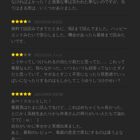
なければよかった！と過激な事は言われた事ないのですが、当
てはまる所は、いくつかありました。
2022/02/24 未設定
無料で話読みできてたときに、9話まで読んでました。ハッピー
エンドみたいで安心しました。機会があったら最後まで読みた
いです。
2021/12/13 メルオ
こうやってしつけられるの当たり前だと思ってた…。これって
毒親なんだ。知らなかった。いつもいつも頑張ってないとダメ
だと思っていて、サボるとすごく不安になったり罪悪感でいっ
ぱいになったりするのはもしかしてこうゆうしつけのせい？
2021/09/08 切民瑠ｰ
あ〜！スカッとした！
毒親系はたまに読んでるけど、これはめちゃくちゃ良かった。
とにかく高校生あたりから作者さんの周りがいい人たちで溢れ
てて(´；ω；｀)
自分がいかに幸せかと実感出来ました。
あと、最初のレビュー、毒親の意見で星1にするのは違うよな
あ･･･