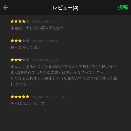
戻る
投稿
レビュー(4)
2021/12/16 アムロ
本当は、出したい意味深だな〜
2021/09/27 ぬぬぬ
色々童貞って感じ
2021/09/20 ひふみー
まぁよくあるヒロイン多めのラブコメって感じで絵も良いから
まぁ1巻時点ではそんなに悪くは無いかな？ってところ
ただまぁこれオチが迷走しそうな気配がするので様子見って感
じですね・・・
2021/07/28 ほりべっち
あっぱれだとも！〓