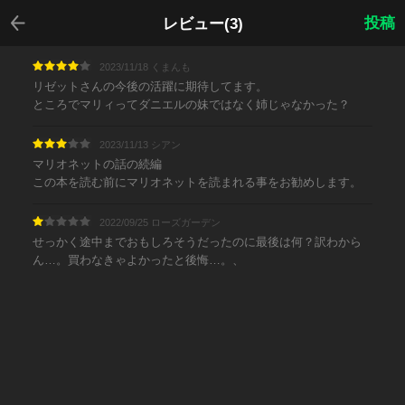
戻る
投稿
レビュー(3)
2023/11/18 くまんも
リゼットさんの今後の活躍に期待してます。
ところでマリィってダニエルの妹ではなく姉じゃなかった？
2023/11/13 シアン
マリオネットの話の続編
この本を読む前にマリオネットを読まれる事をお勧めします。
2022/09/25 ローズガーデン
せっかく途中までおもしろそうだったのに最後は何？訳わから
ん…。買わなきゃよかったと後悔…。、