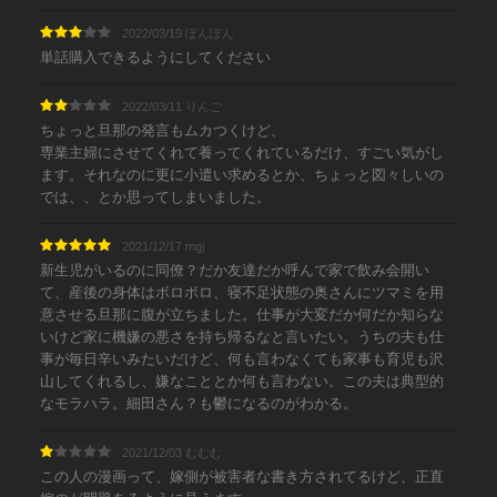
2022/03/19 ぽんぽん
単話購入できるようにしてください
2022/03/11 りんご
ちょっと旦那の発言もムカつくけど、
専業主婦にさせてくれて養ってくれているだけ、すごい気がし
ます。それなのに更に小遣い求めるとか、ちょっと図々しいの
では、、とか思ってしまいました。
2021/12/17 mgj
新生児がいるのに同僚？だか友達だか呼んで家で飲み会開い
て、産後の身体はボロボロ、寝不足状態の奥さんにツマミを用
意させる旦那に腹が立ちました。仕事が大変だか何だか知らな
いけど家に機嫌の悪さを持ち帰るなと言いたい。うちの夫も仕
事が毎日辛いみたいだけど、何も言わなくても家事も育児も沢
山してくれるし、嫌なこととか何も言わない。この夫は典型的
なモラハラ。細田さん？も鬱になるのがわかる。
2021/12/03 むむむ
この人の漫画って、嫁側が被害者な書き方されてるけど、正直