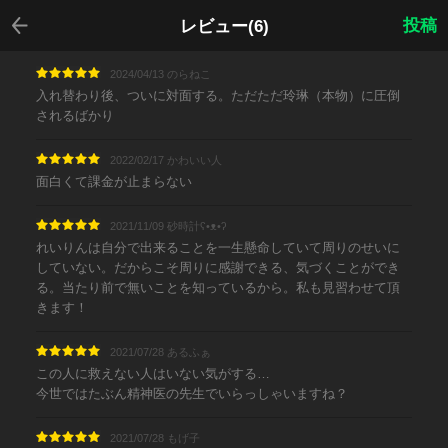
戻る
投稿
レビュー(6)
2024/04/13 のらねこ
入れ替わり後、ついに対面する。ただただ玲琳（本物）に圧倒
されるばかり
2022/02/17 かわいい人
面白くて課金が止まらない
2021/11/09 砂時計ʕ•ᴥ•ʔ
れいりんは自分で出来ることを一生懸命していて周りのせいに
していない。だからこそ周りに感謝できる、気づくことができ
る。当たり前で無いことを知っているから。私も見習わせて頂
きます！
2021/07/28 あるふぁ
この人に救えない人はいない気がする…
今世ではたぶん精神医の先生でいらっしゃいますね？
2021/07/28 もげ子