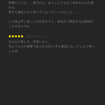
怜琳すごいな……努力の人。あととんでもなく前向きなのも憧
れる。
慧月も感化されて良い子になっていくのかしら……。
ただ体は早く返した方が良さそう。薬自分で調合するお姫様す
ごすぎるだろw
2021/07/28 ハーヴ
主人公の逞しさ。見習いたい。
何よりも心が健康であられる(計らずも敬語になってしまう神々
しさw)