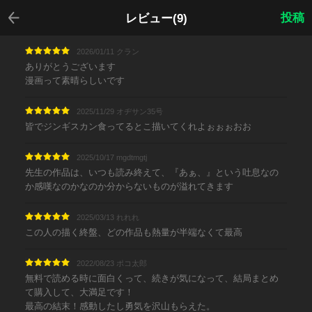
戻る
投稿
レビュー(9)
2026/01/11 クラン
ありがとうございます
漫画って素晴らしいです
2025/11/29 オヂサン35号
皆でジンギスカン食ってるとこ描いてくれよぉぉぉおお
2025/10/17 mgdtmgtj
先生の作品は、いつも読み終えて、『あぁ、』という吐息なの
か感嘆なのかなのか分からないものが溢れてきます
2025/03/13 れれれ
この人の描く終盤、どの作品も熱量が半端なくて最高
2022/08/23 ポコ太郎
無料で読める時に面白くって、続きが気になって、結局まとめ
て購入して、大満足です！
最高の結末！感動したし勇気を沢山もらえた。