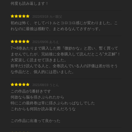
何度も読み返します！
2022/03/18 カバ親父
初めは怖く、そしてバトルとコロコロ感じが変わりました。こ
れなのに最後は感動で、まとめるなんてさすがっす。
2021/09/06 あろえ
7〜8巻あたりまで購入した際『微妙かな』と思い、暫く買って
ませんでしたが、完結後に全巻購入して読んだところ"大正解"！
大変楽しく読ませて頂きました。
前半だけ読んでる人と、全巻読んでいる人の評価は差が出そう
な作品だと、個人的には思いました。
2021/08/19 うとん
この作品が1番好きです
何故なら脳を揺さぶられたから
特にこの最終巻は常に揺さぶられっぱなしでした
これからも何回か読み返すんだろうな
この作品に出逢って良かった