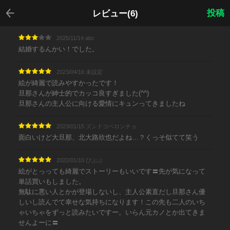
戻る
投稿
レビュー(6)
2025/11/14 abc
結婚するんかい！でした。
2023/04/16 未設定
絵が綺麗で読みやすかったです！
旦那さんが紳士的でカッコ良すぎました(^^)
旦那さんの主人公に向ける愛情にキュンってきましたね
2023/01/15 ズンドコベロンチョ
面白いけど大旦那、北大路欣也だよね…？くっそ似てて笑う
2022/01/10 ぴぷぷ
絵がとっっても綺麗でストーリーもいいです〓先が気になって
単話買いもしました。
無駄に悪い人とかが登場しないし、主人公素直だし旦那さん優
しいし読んでて幸せな気持ちになります！この先も二人のいち
ゃいちゃをずっと読みたいですー。いらん元カノとか出てきま
せんよーに〓