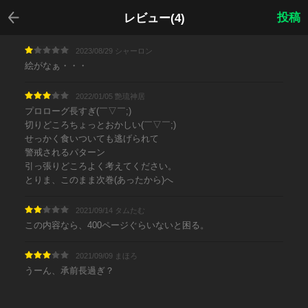
戻る
投稿
レビュー(4)
2023/08/29 シャーロン
絵がなぁ・・・
2022/01/05 艶琉神居
プロローグ長すぎ(￣▽￣;)
切りどころちょっとおかしい(￣▽￣;)
せっかく食いついても逃げられて
警戒されるパターン
引っ張りどころよく考えてください。
とりま、このまま次巻(あったから)へ
2021/09/14 タムたむ
この内容なら、400ページぐらいないと困る。
2021/09/09 まほろ
うーん、承前長過ぎ？