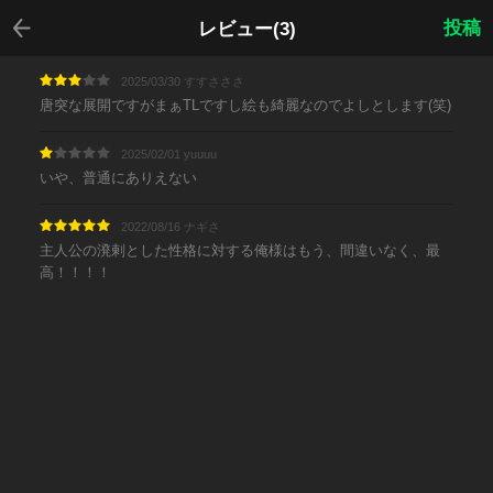
戻る
投稿
レビュー(3)
2025/03/30 すすさささ
唐突な展開ですがまぁTLですし絵も綺麗なのでよしとします(笑)
2025/02/01 yuuuu
いや、普通にありえない
2022/08/16 ナギさ
主人公の溌剌とした性格に対する俺様はもう、間違いなく、最
高！！！！