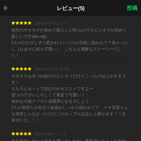
戻る
投稿
レビュー(5)
2025/11/07 ギエピー
前作のヤキモチが初めて購入したBLなのでスピンオフが読めて
嬉しいです(⁠◍⁠•⁠ᴗ⁠•⁠◍⁠)
2人の心が少しずつ惹かれていくのが自然に描かれてて良かった
し（おまけに絵も可愛い）、こちらも素敵なストーリーでし
た！
2025/10/31 常に寝不足
ヤキモチはきつね色のスピンオフだけどこっちのほうがすきで
す！
もちろんセットで読むのがオススメですよー
受けの子がいじらしくて素直で可愛い！
攻めは今後クーデレ溺愛系になるでしょう。
2人の気持ちが近付く経過がしっかり描かれてて、ケモ耳系そん
な得意じゃなかったけどこのカップルはほんと推せます！一生
幸せにな…！！
2025/05/06 ぐうぐう
ヤキモチ～からコチラも買いましたが、最高でした！！エチが