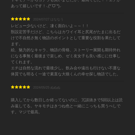
あって嬉しいです！⸜(*ˊᗜˋ*)⸝
2024/07/27 はななう
レビュー少ないけど、凄く面白いよ～～！！
獣設定苦手だけど、こちらはカワイイ耳と尻尾がたまに出るだ
けで不自然さ無く物語のポイントとして重要な役割を果たして
ます。
絵、魅力的なキャラ、物語の骨格、ストーリー展開も期待外れ
になる事無く最後まで楽しめ、ゼミ友女子も良い感じに仕事し
てくれます。
エチは自然な流れで最後少し。飲み会や遠出も行けない不運な
体質でも明るく一途で素直な大狼くんの幸せ探し物語でした。
2024/05/25 ぬぬぬ
購入してから数日しか経ってないのに、冗談抜きで5回以上は読
み返してる。ヤキモチはきつね色と一緒にこっちも買うべしで
す。マジで最高。