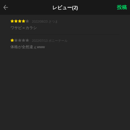
戻る
投稿
レビュー(2)
2022/08/23 さつま
ワサビ＝カラシ
2022/07/13 ポニーテール
体格が全然違ぇwww